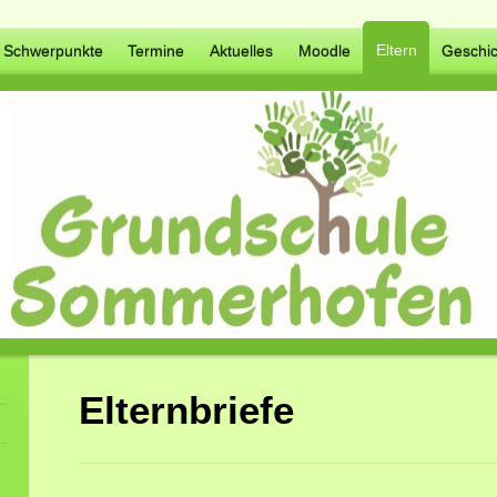
Eltern
Schwerpunkte
Termine
Aktuelles
Moodle
Geschic
Elternbriefe